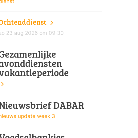
dienst
Ochtenddienst
zo 23 aug 2026 om 09:30
Gezamenlijke
avonddiensten
vakantieperiode
Nieuwsbrief DABAR
nieuws update week 3
Voedselbankjes