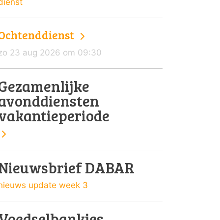
dienst
Ochtenddienst
zo 23 aug 2026 om 09:30
Gezamenlijke
avonddiensten
vakantieperiode
Nieuwsbrief DABAR
nieuws update week 3
Voedselbankjes