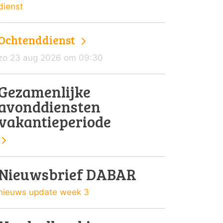
dienst
Ochtenddienst
zo 23 aug 2026 om 09:30
Gezamenlijke
avonddiensten
vakantieperiode
Nieuwsbrief DABAR
nieuws update week 3