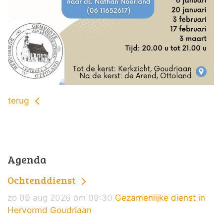
terug
Agenda
Ochtenddienst
zo 09 aug 2026 om 09:30
Gezamenlijke dienst in
Hervormd Goudriaan